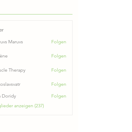
er
uvs Maruvs
Folgen
ène
Folgen
cle Therapy
Folgen
toslavsvatr
Folgen
a Doridy
Folgen
glieder anzeigen (237)