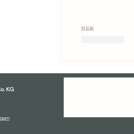
편집됨
좋아요
답글
o. KG
ngen