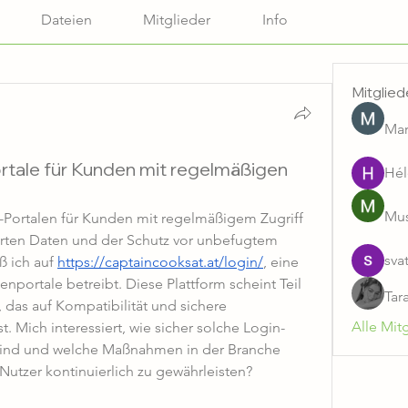
Dateien
Mitglieder
Info
Mitglied
Mar
ortale für Kunden mit regelmäßigen
Hél
Mus
-Portalen für Kunden mit regelmäßigem Zugriff 
herten Daten und der Schutz vor unbefugtem 
sva
 ich auf 
https://captaincooksat.at/login/
, eine 
nportale betreibt. Diese Plattform scheint Teil 
Tar
 das auf Kompatibilität und sichere 
Alle Mit
. Mich interessiert, wie sicher solche Login-
 sind und welche Maßnahmen in der Branche 
Nutzer kontinuierlich zu gewährleisten?