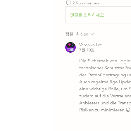
2 Kommentare
댓글을 입력하세요.
정렬:
최신순
Veronika Lot
7월 10일
Die Sicherheit von Login
technischer Schutzmaßna
der Datenübertragung un
Auch regelmäßige Updat
eine wichtige Rolle, um 
zudem auf die Vertrauen
Anbieters und die Transp
Risiken zu minimieren.😀