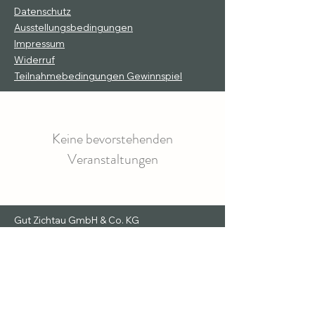
Datenschutz
Ausstellungsbedingungen
Impressum
Widerruf
Teilnahmebedingungen Gewinnspiel
Keine bevorstehenden
Veranstaltungen
Gut Zichtau GmbH & Co. KG
Am Gutshof 2
39638 Gardelegen
Handelsregister: HRA 3514
Registergericht: Amtsgericht Stendal
Vertreten durch: