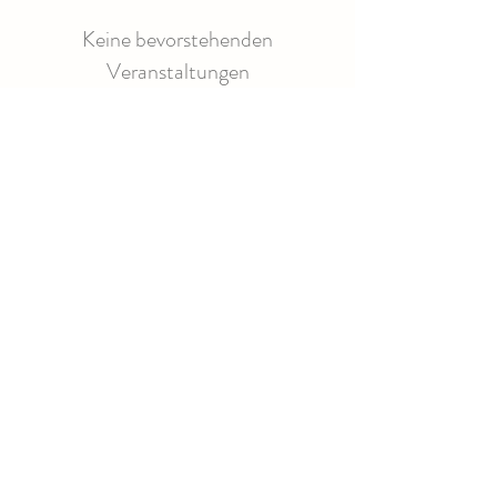
Keine bevorstehenden
Veranstaltungen
Gut Zichtau GmbH & Co. KG
Am Gutshof 2
39638 Gardelegen
Handelsregister: HRA 3514
Registergericht: Amtsgericht Stendal
Vertreten durch:
Gut Zichtau Verwaltungs GmbH
Diese vertreten durch:
Hasso von Blücher
Handelsregister: HRB 17525
Registergericht: Amtsgericht Stendal