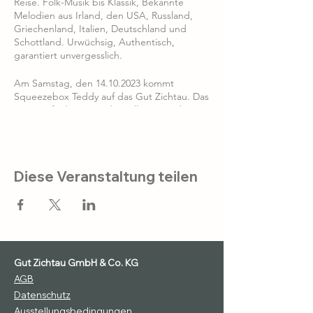
Reise. Folk-Musik bis Klassik, Bekannte
Melodien aus Irland, den USA, Russland,
Griechenland, Italien, Deutschland und
Schottland. Urwüchsig, Authentisch,
garantiert unvergesslich.
Am Samstag, den 14.10.2023 kommt
Squeezebox Teddy auf das Gut Zichtau. Das
Konzert findet im Rinderstall statt. Einlass ist
ab 18:00 Uhr, Beginn des Konzertes ist 19:00
Uhr. Voraussichtlich wird das Konzert bis
21:30 Uhr gehen. Lassen Sie uns gemeinsam
einen schönen Abend verbringen und
Diese Veranstaltung teilen
bestellen Sie gleich noch Ihr Ticket.
Gut Zichtau GmbH & Co. KG
AGB
Datenschutz
Ausstellungsbedingungen