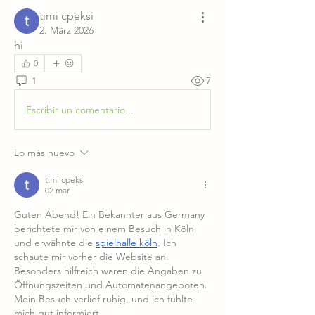
timi cpeksi
2. März 2026
hi
0
1
7
Escribir un comentario...
Lo más nuevo
timi cpeksi
02 mar
Guten Abend! Ein Bekannter aus Germany 
berichtete mir von einem Besuch in Köln 
und erwähnte die 
spielhalle köln
. Ich 
schaute mir vorher die Website an. 
Besonders hilfreich waren die Angaben zu 
Öffnungszeiten und Automatenangeboten. 
Mein Besuch verlief ruhig, und ich fühlte 
mich gut informiert.