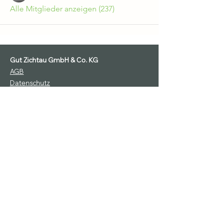
Alle Mitglieder anzeigen (237)
Gut Zichtau GmbH & Co. KG
AGB
Datenschutz
Ausstellungsbedingungen
Impressum
Widerruf
Teilnahmebedingungen Gewinnspiel
Keine bevorstehenden
Veranstaltungen