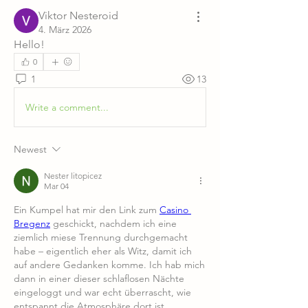
Viktor Nesteroid
4. März 2026
Hello!
0
1
13
Write a comment...
Newest
Nester litopicez
Mar 04
Ein Kumpel hat mir den Link zum 
Casino 
Bregenz
 geschickt, nachdem ich eine 
ziemlich miese Trennung durchgemacht 
habe – eigentlich eher als Witz, damit ich 
auf andere Gedanken komme. Ich hab mich 
dann in einer dieser schlaflosen Nächte 
eingeloggt und war echt überrascht, wie 
entspannt die Atmosphäre dort ist, 