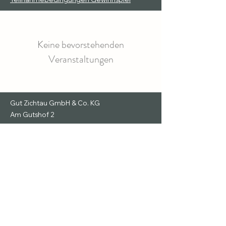
Keine bevorstehenden
Veranstaltungen
Gut Zichtau GmbH & Co. KG
Am Gutshof 2
39638 Gardelegen
Handelsregister: HRA 3514
Registergericht: Amtsgericht Stendal
Vertreten durch:
Gut Zichtau Verwaltungs GmbH
Diese vertreten durch:
Hasso von Blücher
Handelsregister: HRB 17525
Registergericht: Amtsgericht Stendal