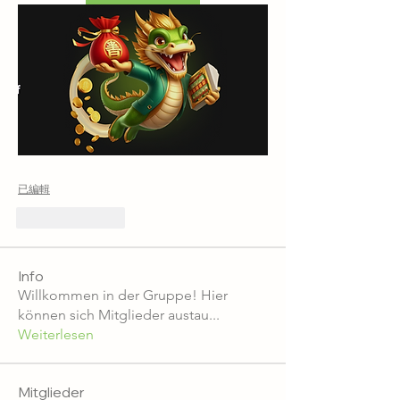
已編輯
按讚
回覆
Info
Willkommen in der Gruppe! Hier
können sich Mitglieder austau
...
Weiterlesen
Mitglieder