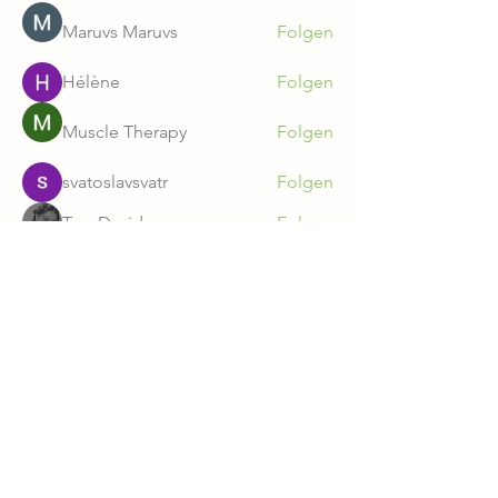
Maruvs Maruvs
Folgen
Hélène
Folgen
Muscle Therapy
Folgen
svatoslavsvatr
Folgen
Tara Doridy
Folgen
Alle Mitglieder anzeigen (237)
Gut Zichtau GmbH & Co. KG
AGB
Datenschutz
Ausstellungsbedingungen
Impressum