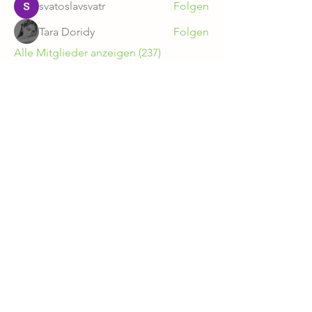
svatoslavsvatr
Folgen
Tara Doridy
Folgen
Alle Mitglieder anzeigen (237)
Gut Zichtau GmbH & Co. KG
AGB
Datenschutz
Ausstellungsbedingungen
Impressum
Widerruf
Teilnahmebedingungen Gewinnspiel
Keine bevorstehenden
Veranstaltungen