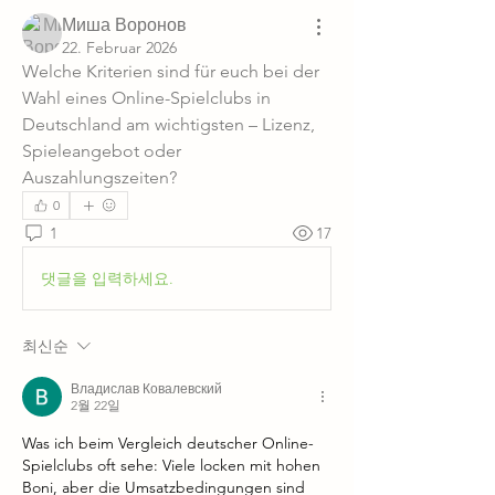
Миша Воронов
22. Februar 2026
Welche Kriterien sind für euch bei der 
Wahl eines Online-Spielclubs in 
Deutschland am wichtigsten – Lizenz, 
Spieleangebot oder 
Auszahlungszeiten?
0
1
17
댓글을 입력하세요.
최신순
Владислав Ковалевский
2월 22일
Was ich beim Vergleich deutscher Online-
Spielclubs oft sehe: Viele locken mit hohen 
Boni, aber die Umsatzbedingungen sind 