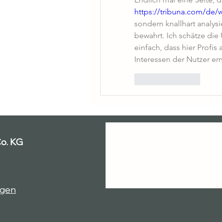
https://tribuna.com/de
sondern knallhart analysi
bewahrt. Ich schätze die
einfach, dass hier Profis
Interessen der Nutzer er
Like
Reply
o. KG
ngen