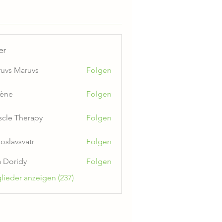
er
uvs Maruvs
Folgen
ène
Folgen
cle Therapy
Folgen
toslavsvatr
Folgen
a Doridy
Folgen
glieder anzeigen (237)