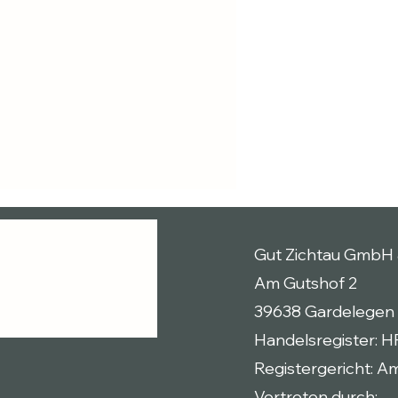
Gut Zichtau GmbH 
Am Gutshof 2
39638 Gardelegen
Handelsregister: 
Registergericht: A
Vertreten durch: