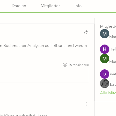
Dateien
Mitglieder
Info
Mitglied
Mar
en Buchmacher-Analysen auf Tribuna und warum 
Hél
Mus
16 Ansichten
sva
Tar
Alle Mit
Endlich mal eine Seite, die Klartext schreibt! Unter 